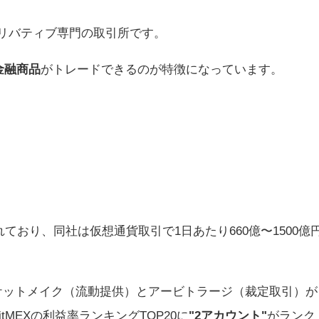
のデリバティブ専門の取引所です。
金融商品
がトレードできるのが特徴になっています。
ており、同社は仮想通貨取引で1日あたり660億〜1500億
ケットメイク（流動提供）とアービトラージ（裁定取引）が
MEXの利益率ランキングTOP20に
"2アカウント"
がランク